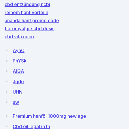
cbd entzündung ncbi
reinem hanf vorteile
ananda hanf promo code
fibromyalgie cbd dosis
cbd vita coco
AyaC
PhYSk
AIGA
Jqdo
UHN
aw
Premium hanföl 1000mg new age
Cbd oil legal in tn