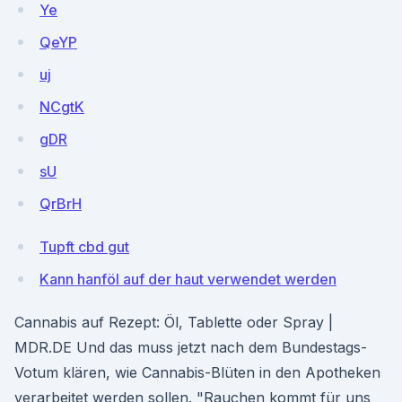
Ye
QeYP
uj
NCgtK
gDR
sU
QrBrH
Tupft cbd gut
Kann hanföl auf der haut verwendet werden
Cannabis auf Rezept: Öl, Tablette oder Spray |
MDR.DE Und das muss jetzt nach dem Bundestags-
Votum klären, wie Cannabis-Blüten in den Apotheken
verarbeitet werden sollen. "Rauchen kommt für uns