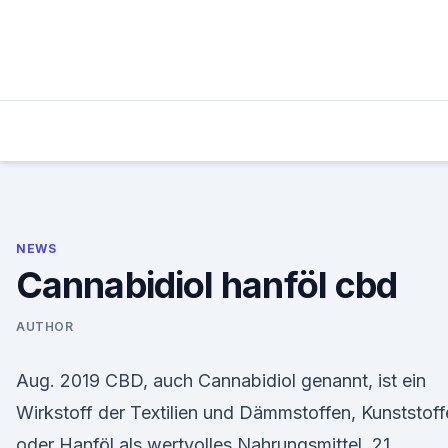
Skip
to
content
NEWS
Cannabidiol hanföl cbd
AUTHOR
Aug. 2019 CBD, auch Cannabidiol genannt, ist ein
Wirkstoff der Textilien und Dämmstoffen, Kunststof
oder Hanföl als wertvolles Nahrungsmittel. 21.