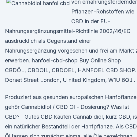
von ernährungsfördernde
Pflanzen-Rohstoffen wie
CBD in der EU-
Nahrungsergänzungsmittel-Richtlinie 2002/46/EG
ausdrücklich als Gegenstand einer
Nahrungsergänzung vorgesehen und frei am Markt 
erwerben. hanfoel-cbd-shop Buy Online Shop
CBDÖL, CBDOIL, CBDOEL, HANFOEL CBD SHOP.
Dorset Street London, U nited Kingdom, W1U 6QJ .
Produziert aus gesunden europäischen Hanfpflanze
gehör Cannabidiol / CBD Öl - Dosierung? Was ist
CBD? | Gutes CBD kaufen Cannabidiol, kurz CBD, is
ein natürlicher Bestandteil der Hanfpflanze. Als CBD
Öl lassen sich zunächst einmal alle Öle bezeichnen,