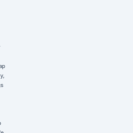
r
ap
y,
gs
o
fe,