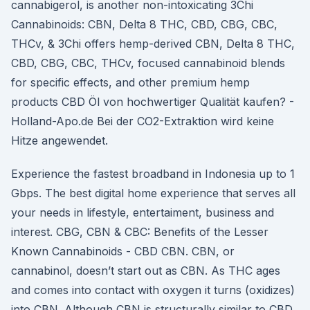
cannabigerol, is another non-intoxicating 3Chi
Cannabinoids: CBN, Delta 8 THC, CBD, CBG, CBC,
THCv, & 3Chi offers hemp-derived CBN, Delta 8 THC,
CBD, CBG, CBC, THCv, focused cannabinoid blends
for specific effects, and other premium hemp
products CBD Öl von hochwertiger Qualität kaufen? -
Holland-Apo.de Bei der CO2-Extraktion wird keine
Hitze angewendet.
Experience the fastest broadband in Indonesia up to 1
Gbps. The best digital home experience that serves all
your needs in lifestyle, entertaiment, business and
interest. CBG, CBN & CBC: Benefits of the Lesser
Known Cannabinoids - CBD CBN. CBN, or
cannabinol, doesn’t start out as CBN. As THC ages
and comes into contact with oxygen it turns (oxidizes)
into CBN. Although CBN is structurally similar to CBD,