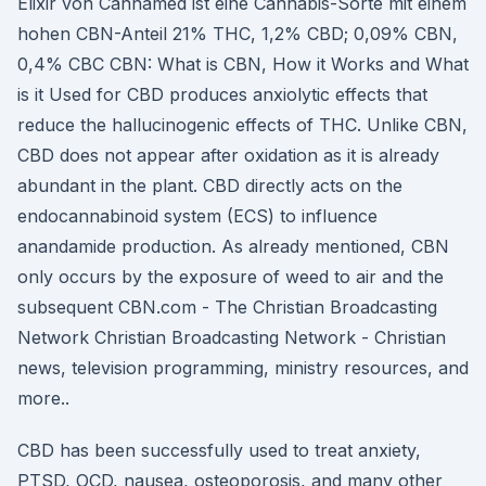
Elixir von Cannamed ist eine Cannabis-Sorte mit einem
hohen CBN-Anteil 21% THC, 1,2% CBD; 0,09% CBN,
0,4% CBC CBN: What is CBN, How it Works and What
is it Used for CBD produces anxiolytic effects that
reduce the hallucinogenic effects of THC. Unlike CBN,
CBD does not appear after oxidation as it is already
abundant in the plant. CBD directly acts on the
endocannabinoid system (ECS) to influence
anandamide production. As already mentioned, CBN
only occurs by the exposure of weed to air and the
subsequent CBN.com - The Christian Broadcasting
Network Christian Broadcasting Network - Christian
news, television programming, ministry resources, and
more..
CBD has been successfully used to treat anxiety,
PTSD, OCD, nausea, osteoporosis, and many other