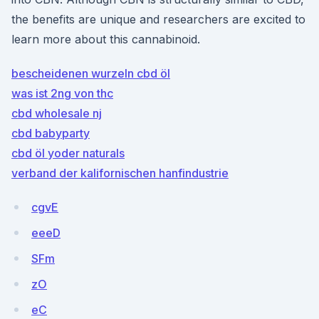
the benefits are unique and researchers are excited to
learn more about this cannabinoid.
bescheidenen wurzeln cbd öl
was ist 2ng von thc
cbd wholesale nj
cbd babyparty
cbd öl yoder naturals
verband der kalifornischen hanfindustrie
cgvE
eeeD
SFm
zO
eC